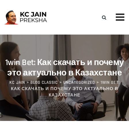
Skip
to
content
1win Bet: Как скачать и почему
это актуально в Казахстане
KC JAIN
>
BLOG CLASSIC
>
UNCATEGORIZED
>
1WIN BET:
КАК СКАЧАТЬ И ПОЧЕМУ ЭТО АКТУАЛЬНО В
КАЗАХСТАНЕ