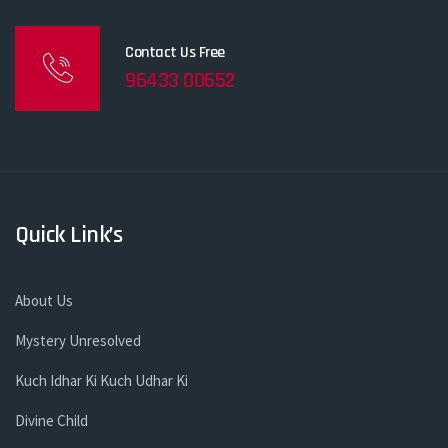
Contact Us Free
96433 00652
Quick Link’s
About Us
Mystery Unresolved
Kuch Idhar Ki Kuch Udhar Ki
Divine Child