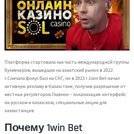
Платформа стартовала как часть международной группы
букмекеров, вышедших на азиатский рынок в 2022
г.Сначала фокус был на СНГ, но в 2023 г.1win Bet начал
активную рекламу в Казахстане, получив разрешение от
местных регуляторов.Главное – локализация: интерфейс
на русском и казахском, специальные акции для
казахстанцев.
Почему 1win Bet