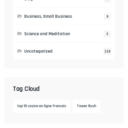
Business, Small Business
9
Science and Meditation
3
Uncategorized
118
Tag Cloud
top 10 casino en ligne francais
Tower Rush