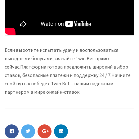
Если вы хотите испытать удачу и воспользоваться
выгодными бонусами, скачайте 1win Bet прямо
сейчас.Платформа готова предложить широкий выбор
ставок, безопасные платежи и поддержку 24 / 7.Начните
свой путь к победе с 1win Bet – вашим надёжным
партнёром в мире онлайн‑ставок.