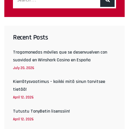
Recent Posts
Tragamonedas móviles que se desenvuelven con
suavidad en Winshark Casino en España
July 20, 2026
Kierrätysvaatimus – kaikki mitä sinun tarvitsee
tietää!
April 12, 2026
Tutustu TonyBetin lisenssiin!
April 12, 2026