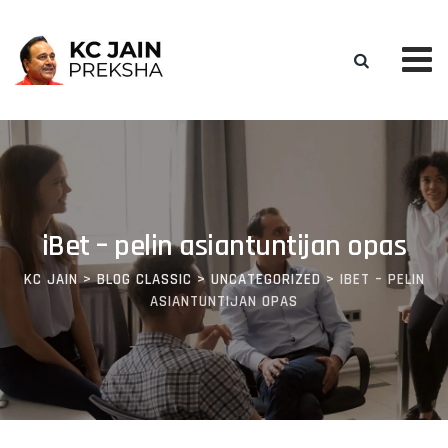
Skip
to
content
iBet – pelin asiantuntijan opas
KC JAIN
>
BLOG CLASSIC
>
UNCATEGORIZED
>
IBET – PELIN
ASIANTUNTIJAN OPAS