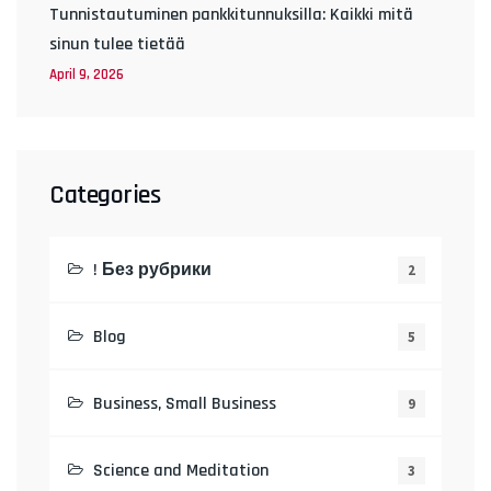
Tunnistautuminen pankkitunnuksilla: Kaikki mitä
sinun tulee tietää
April 9, 2026
Categories
! Без рубрики
2
Blog
5
Business, Small Business
9
Science and Meditation
3