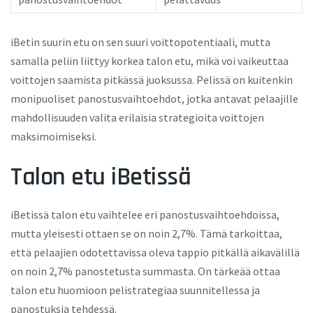
iBetin suurin etu on sen suuri voittopotentiaali, mutta
samalla peliin liittyy korkea talon etu, mikä voi vaikeuttaa
voittojen saamista pitkässä juoksussa. Pelissä on kuitenkin
monipuoliset panostusvaihtoehdot, jotka antavat pelaajille
mahdollisuuden valita erilaisia strategioita voittojen
maksimoimiseksi.
Talon etu iBetissä
iBetissä talon etu vaihtelee eri panostusvaihtoehdoissa,
mutta yleisesti ottaen se on noin 2,7%. Tämä tarkoittaa,
että pelaajien odotettavissa oleva tappio pitkällä aikavälillä
on noin 2,7% panostetusta summasta. On tärkeää ottaa
talon etu huomioon pelistrategiaa suunnitellessa ja
panostuksia tehdessä.