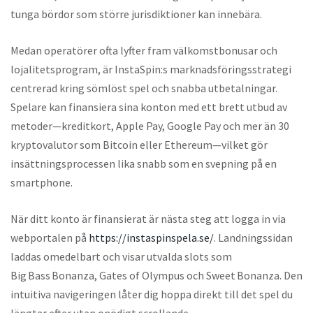
tunga bördor som större jurisdiktioner kan innebära.
Medan operatörer ofta lyfter fram välkomstbonusar och
lojalitetsprogram, är InstaSpin:s marknadsföringsstrategi
centrerad kring sömlöst spel och snabba utbetalningar.
Spelare kan finansiera sina konton med ett brett utbud av
metoder—kreditkort, Apple Pay, Google Pay och mer än 30
kryptovalutor som Bitcoin eller Ethereum—vilket gör
insättningsprocessen lika snabb som en svepning på en
smartphone.
När ditt konto är finansierat är nästa steg att logga in via
webportalen på
https://instaspinspela.se/
. Landningssidan
laddas omedelbart och visar utvalda slots som
Big Bass Bonanza, Gates of Olympus och Sweet Bonanza. Den
intuitiva navigeringen låter dig hoppa direkt till det spel du