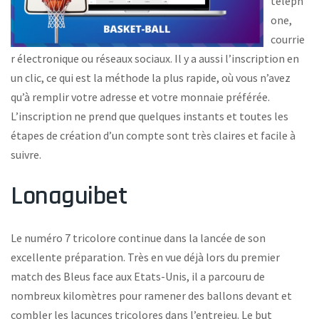
téléph
one,
courrie
r électronique ou réseaux sociaux. Il y a aussi l’inscription en
un clic, ce qui est la méthode la plus rapide, où vous n’avez
qu’à remplir votre adresse et votre monnaie préférée.
L’inscription ne prend que quelques instants et toutes les
étapes de création d’un compte sont très claires et facile à
suivre.
Lonaguibet
Le numéro 7 tricolore continue dans la lancée de son
excellente préparation. Très en vue déjà lors du premier
match des Bleus face aux Etats-Unis, il a parcouru de
nombreux kilomètres pour ramener des ballons devant et
combler les lacunces tricolores dans l’entrejeu. Le but