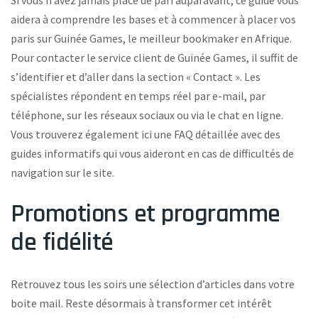
Si vous n’avez jamais placé de pari auparavant, ce guide vous
aidera à comprendre les bases et à commencer à placer vos
paris sur Guinée Games, le meilleur bookmaker en Afrique.
Pour contacter le service client de Guinée Games, il suffit de
s’identifier et d’aller dans la section « Contact ». Les
spécialistes répondent en temps réel par e-mail, par
téléphone, sur les réseaux sociaux ou via le chat en ligne.
Vous trouverez également ici une FAQ détaillée avec des
guides informatifs qui vous aideront en cas de difficultés de
navigation sur le site.
Promotions et programme
de fidélité
Retrouvez tous les soirs une sélection d’articles dans votre
boite mail. Reste désormais à transformer cet intérêt