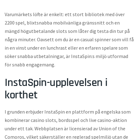
Varumärkets löfte är enkelt: ett stort bibliotek med över
2200 spel, blixtsnabba mobilvänliga gränssnitt och en
mängd högutbetalande slots som låter dig testa din tur på
några minuter. Oavsett om du är en casual spinner som vill få
in en vinst under en lunchrast eller en erfaren spelare som
söker snabba utbetalningar, är InstaSpin:s miljö utformad
för snabb engagemang.
InstaSpin-upplevelsen i
korthet
I grunden erbjuder InstaSpin en plattform på engelska som
kombinerar casino slots, bordsspel och live casino-aktion
under ett tak. Webbplatsen är licensierad av Union of the
Comoros, vilket säkerställer en reglerad spelmiljö utan de