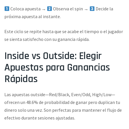
Coloca apuesta →
Observa el spin →
Decide la
próxima apuesta al instante.
Este ciclo se repite hasta que se acabe el tiempo o el jugador
se sienta satisfecho con su ganancia rápida.
Inside vs Outside: Elegir
Apuestas para Ganancias
Rápidas
Las apuestas outside—Red/Black, Even/Odd, High/Low—
ofrecen un 48.6% de probabilidad de ganar pero duplican tu
dinero solo una vez. Son perfectas para mantener el flujo de
efectivo durante sesiones ajustadas.