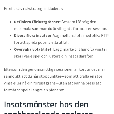
En effektiv riskstrategi inkluderar:
Definiera förlustgränser:
Bestäm i förväg den
maximala summan du är villig att förlora i en session.
Diversifiera insatser:
Väg mellan slots med olika RTP
för att sprida potentiella utfall.
Övervaka volatilitet:
Lägg märke till hur ofta vinster
sker i varje spel och justera din insats därefter.
Eftersom den genomsnittliga sessionen är kort är det mer
sannolikt att du når stoppunkter—som att träffa en stor
vinst eller nå din förlustgräns—utan att känna press att
fortsätta spela längre än planerat.
Insatsmönster hos den