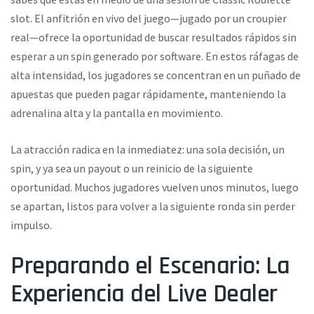
slot. El anfitrión en vivo del juego—jugado por un croupier
real—ofrece la oportunidad de buscar resultados rápidos sin
esperar a un spin generado por software. En estos ráfagas de
alta intensidad, los jugadores se concentran en un puñado de
apuestas que pueden pagar rápidamente, manteniendo la
adrenalina alta y la pantalla en movimiento.
La atracción radica en la inmediatez: una sola decisión, un
spin, y ya sea un payout o un reinicio de la siguiente
oportunidad. Muchos jugadores vuelven unos minutos, luego
se apartan, listos para volver a la siguiente ronda sin perder
impulso.
Preparando el Escenario: La
Experiencia del Live Dealer