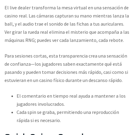
El live dealer transforma la mesa virtual en una sensación de
casino real. Las cámaras capturan su mano mientras lanza la
ball, y el audio trae el sonido de las fichas a tus auriculares.
Ver girar la rueda real elimina el misterio que acompaña a las
máquinas RNG; puedes ver cada lanzamiento, cada rebote.
Para sesiones cortas, esta transparencia crea una sensación
de confianza—los jugadores saben exactamente qué está
pasando y pueden tomar decisiones más rápido, casi como si
estuvieran en un casino físico durante un descanso rápido.
El comentario en tiempo real ayuda a mantener a los
jugadores involucrados.
Cada spin se graba, permitiendo una reproducción
rápida si es necesario.