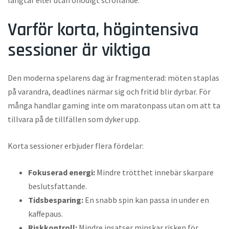
längtar efter utan onödigt scrollande.
Varför korta, högintensiva
sessioner är viktiga
Den moderna spelarens dag är fragmenterad: möten staplas
på varandra, deadlines närmar sig och fritid blir dyrbar. För
många handlar gaming inte om maratonpass utan om att ta
tillvara på de tillfällen som dyker upp.
Korta sessioner erbjuder flera fördelar:
Fokuserad energi:
Mindre trötthet innebär skarpare
beslutsfattande.
Tidsbesparing:
En snabb spin kan passa in under en
kaffepaus.
Riskkontroll:
Mindre insatser minskar risken för