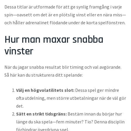
Dessa titlar är utformade för att ge synlig framgång i varje
spin—oavsett om det är en plötslig vinst eller en nära miss—
och håller adrenalinet flödande under de korta spelfönstren.
Hur man maxar snabba
vinster
När du jagar snabba resultat blir timing och val avgörande.
Så här kan du strukturera ditt spelande:
Välj en högvolatilitets slot:
Dessa spel ger mindre
ofta utdelning, men större utbetalningar när de väl gör
det.
Sätt en strikt tidsgräns:
Bestäm innan du börjar hur
länge du ska spela—fem minuter? Tio? Denna disciplin
förhindrar överdrivna spel.