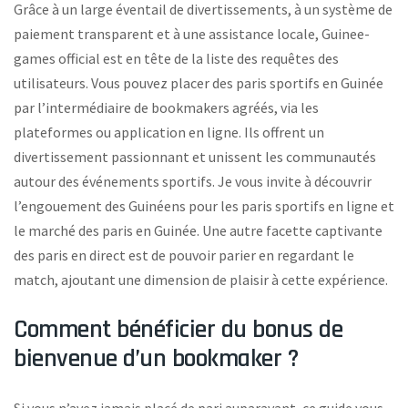
Grâce à un large éventail de divertissements, à un système de
paiement transparent et à une assistance locale, Guinee-
games official est en tête de la liste des requêtes des
utilisateurs. Vous pouvez placer des paris sportifs en Guinée
par l’intermédiaire de bookmakers agréés, via les
plateformes ou application en ligne. Ils offrent un
divertissement passionnant et unissent les communautés
autour des événements sportifs. Je vous invite à découvrir
l’engouement des Guinéens pour les paris sportifs en ligne et
le marché des paris en Guinée. Une autre facette captivante
des paris en direct est de pouvoir parier en regardant le
match, ajoutant une dimension de plaisir à cette expérience.
Comment bénéficier du bonus de
bienvenue d’un bookmaker ?