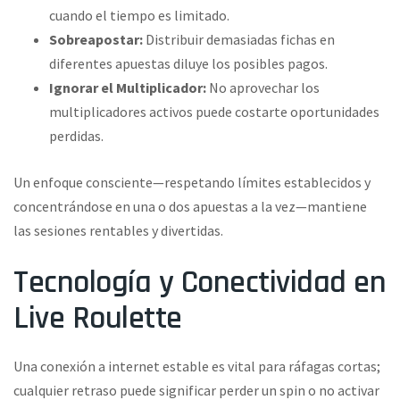
cuando el tiempo es limitado.
Sobreapostar:
Distribuir demasiadas fichas en
diferentes apuestas diluye los posibles pagos.
Ignorar el Multiplicador:
No aprovechar los
multiplicadores activos puede costarte oportunidades
perdidas.
Un enfoque consciente—respetando límites establecidos y
concentrándose en una o dos apuestas a la vez—mantiene
las sesiones rentables y divertidas.
Tecnología y Conectividad en
Live Roulette
Una conexión a internet estable es vital para ráfagas cortas;
cualquier retraso puede significar perder un spin o no activar