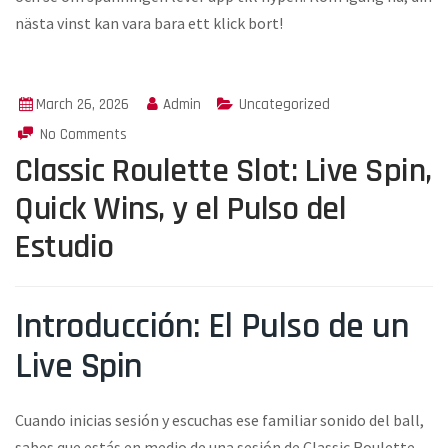
nästa vinst kan vara bara ett klick bort!
March 26, 2026
Admin
Uncategorized
No Comments
Classic Roulette Slot: Live Spin,
Quick Wins, y el Pulso del
Estudio
Introducción: El Pulso de un
Live Spin
Cuando inicias sesión y escuchas ese familiar sonido del ball,
sabes que estás en medio de una sesión de Classic Roulette