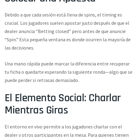
Debido a que cada sesión está llena de spins, el timing es
crucial. Los jugadores suelen apostar justo después de que el
dealer anuncia “Betting closed” pero antes de que anuncie
“Spin.” Esta pequeña ventana es donde ocurren la mayoría de
las decisiones.
Una mano rápida puede marcar la diferencia entre recuperar
tu ficha o quedarte esperando la siguiente ronda—algo que se
puede perder si retrasas demasiado.
El Elemento Social: Charlar
Mientras Giras
El entorno en vivo permite a los jugadores charlar con el
dealer y otros participantes en la mesa. Para quienes tienen