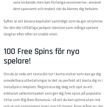
vara lockande men kan förlänga sessionerna—använd
dem sparsamt och endast när du känner dig bekväm.
Syftet är att bevara kapitalet samtidigt som du ger utrymme
för den där tillfälliga jackpot-känslan som många spelare
längtar efter efter en snabb vinst.
100 Free Spins för nya
spelare!
Om du är redo att testa din tur i korta stötar som kan ge dig
omedelbara utbetalningar är det nu perfekt att kasta dig in i
InstaSpin:s lekplats. Registrera dig idag och njut av ett
exklusivt välkomstpaket som ger dig free spins på populära
titlar som Big Bass Bonanza—så att du kan spinna utan risk
och se om spänningen lever upp till hypen. Kom igång nu; din