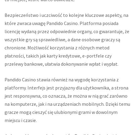
Bezpieczeństwo i uczciwość to kolejne kluczowe aspekty, na
które zwraca uwagę Pandido Casino. Platforma posiada
licencję wydaną przez odpowiednie organy, co gwarantuje, że
wszystkie gry są sprawiedliwe, a dane osobowe graczy są
chronione. Możliwość korzystania z różnych metod
płatności, takich jak karty kredytowe, e-portfele czy
przelewy bankowe, ułatwia dokonywanie wpłat i wypłat.
Pandido Casino stawia również na wygodę korzystania z
platformy. Interfejs jest przyjazny dla użytkownika, a strona
jest responsywna, co oznacza, że można w nią grać zarówno
na komputerze, jak i na urządzeniach mobilnych. Dzięki temu
gracze mogą cieszyć się ulubionymi grami w dowolnym
miejscu i czasie.