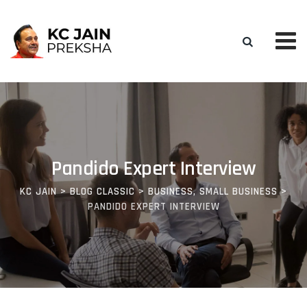
Skip
to
content
Pandido Expert Interview
KC JAIN
>
BLOG CLASSIC
>
BUSINESS, SMALL BUSINESS
>
PANDIDO EXPERT INTERVIEW