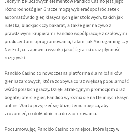
Jednym z kluczowych elementów Pandido Casino jest jego
różnorodność gier. Gracze mogą wybierać spośród setek
automatów do gier, klasycznych gier stołowych, takich jak
ruletka, blackjack czy bakarat, a także gier na żywo z
prawdziwymi krupierami. Pandido współpracuje z czołowymi
producentami oprogramowania, takimi jak Microgaming czy
NetEnt, co zapewnia wysoką jakość grafiki oraz płynność
rozgrywki.
Pandido Casino to nowoczesna platforma dla miłośników
gier hazardowych, która zdobywa coraz większą popularność
wśród polskich graczy. Dzięki atrakcyjnym promocjom oraz
bogatej ofercie gier, Pandido wyróżnia się na tle innych kasyn
online. Warto przyjrzeć się bliżej temu miejscu, aby
zrozumieć, co dokładnie ma do zaoferowania.
Podsumowując, Pandido Casino to miejsce, które łączy w