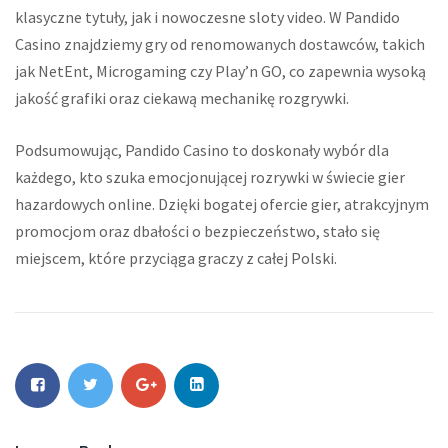
klasyczne tytuły, jak i nowoczesne sloty video. W Pandido
Casino znajdziemy gry od renomowanych dostawców, takich
jak NetEnt, Microgaming czy Play’n GO, co zapewnia wysoką
jakość grafiki oraz ciekawą mechanikę rozgrywki.
Podsumowując, Pandido Casino to doskonały wybór dla
każdego, kto szuka emocjonującej rozrywki w świecie gier
hazardowych online. Dzięki bogatej ofercie gier, atrakcyjnym
promocjom oraz dbałości o bezpieczeństwo, stało się
miejscem, które przyciąga graczy z całej Polski.