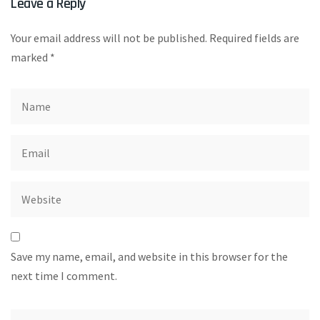
Leave a Reply
Your email address will not be published.
Required fields are
marked
*
Save my name, email, and website in this browser for the
next time I comment.