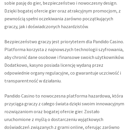
sobie pasję do gier, bezpieczeństwo i nowoczesny design.
Dzięki bogatej ofercie gier oraz atrakcyjnym promocjom, z
pewnością spełni oczekiwania zarówno początkujących
graczy, jak i doświadczonych hazardzistów.
Bezpieczeństwo graczy jest priorytetem dla Pandido Casino.
Platforma korzysta z najnowszych technologii szyfrowania,
aby chronić dane osobowe i finansowe swoich użytkowników.
Dodatkowo, kasyno posiada licencję wydaną przez
odpowiednie organy regulacyjne, co gwarantuje uczciwość i
transparentność w działaniu.
Pandido Casino to nowoczesna platforma hazardowa, która
przyciąga graczy z całego świata dzięki swoim innowacyjnym
rozwiązaniom oraz bogatej ofercie gier. Zostało
uruchomione z myślą o dostarczeniu wyjątkowych
doświadczeń związanych z grami online, oferując zarówno