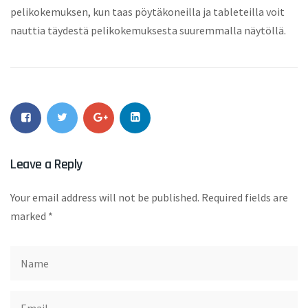
pelikokemuksen, kun taas pöytäkoneilla ja tableteilla voit
nauttia täydestä pelikokemuksesta suuremmalla näytöllä.
Leave a Reply
Your email address will not be published.
Required fields are
marked
*