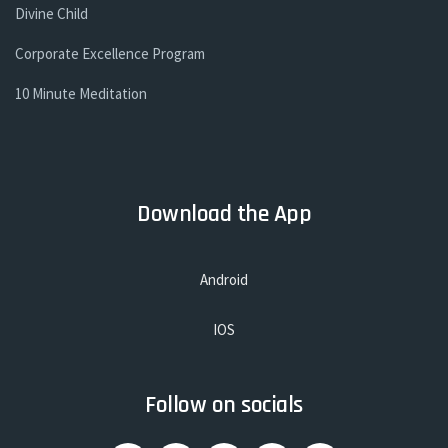
Divine Child
Corporate Excellence Program
10 Minute Meditation
Download the App
Android
IOS
Follow on socials