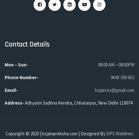
Contact Details
Mon – Sun-
08:00 AM – 08:00PM
Phone
Number-
9643 300 652
Email-
kcjain.irs@gmail.com
Address-
Adhyatm Sadhna Kendra, Chhatarpur, New Delhi-110074
Copyright © 2023 | kcjainpreksha.com | Designed By
DPS Weblines