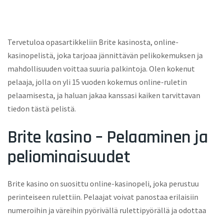
Tervetuloa opasartikkeliin Brite kasinosta, online-
kasinopelistä, joka tarjoaa jännittävän pelikokemuksen ja
mahdollisuuden voittaa suuria palkintoja. Olen kokenut
pelaaja, jolla on yli 15 vuoden kokemus online-ruletin
pelaamisesta, ja haluan jakaa kanssasi kaiken tarvittavan
tiedon tästä pelistä.
Brite kasino – Pelaaminen ja
peliominaisuudet
Brite kasino on suosittu online-kasinopeli, joka perustuu
perinteiseen rulettiin. Pelaajat voivat panostaa erilaisiin
numeroihin ja väreihin pyörivällä rulettipyörällä ja odottaa