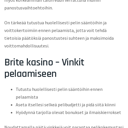
myös korkeamman talon edun verrattuna muihin
panostusvaihtoehtoihin.
On tärkeää tutustua huolellisesti pelin sääntöihin ja
voittokertoimiin ennen pelaamista, jotta voit tehdä
tietoisia päätöksiä panostustesi suhteen ja maksimoida
voittomahdollisuutesi.
Brite kasino – Vinkit
pelaamiseen
Tutustu huolellisesti pelin sääntöihin ennen
pelaamista
Aseta itsellesi selkeä pelibudjetti ja pidä siitä kiinni
Hyödynnä tarjolla olevat bonukset ja ilmaiskierrokset
Noudattamalla näitä vinkkejä voit parantaa pelikokemustasi