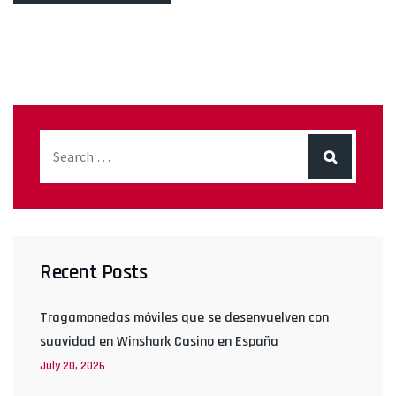
Recent Posts
Tragamonedas móviles que se desenvuelven con
suavidad en Winshark Casino en España
July 20, 2026