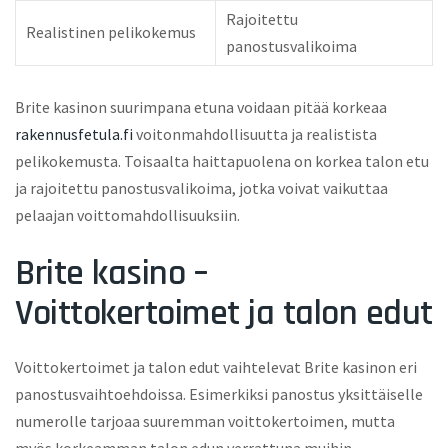
Rajoitettu
Realistinen pelikokemus
panostusvalikoima
Brite kasinon suurimpana etuna voidaan pitää korkeaa
rakennusfetula.fi
voitonmahdollisuutta ja realistista
pelikokemusta. Toisaalta haittapuolena on korkea talon etu
ja rajoitettu panostusvalikoima, jotka voivat vaikuttaa
pelaajan voittomahdollisuuksiin.
Brite kasino –
Voittokertoimet ja talon edut
Voittokertoimet ja talon edut vaihtelevat Brite kasinon eri
panostusvaihtoehdoissa. Esimerkiksi panostus yksittäiselle
numerolle tarjoaa suuremman voittokertoimen, mutta