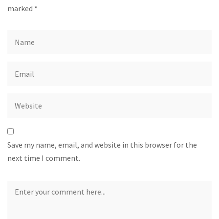
marked
*
Save my name, email, and website in this browser for the
next time I comment.