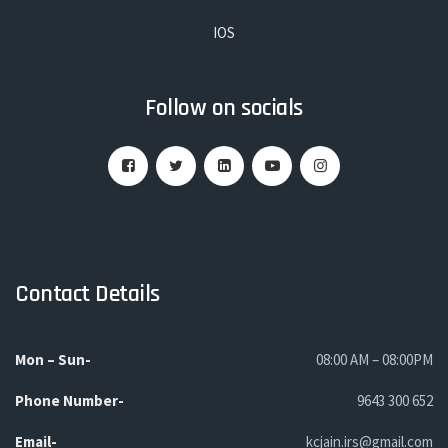
IOS
Follow on socials
Contact Details
Mon – Sun-
08:00 AM – 08:00PM
Phone
Number-
9643 300 652
Email-
kcjain.irs@gmail.com