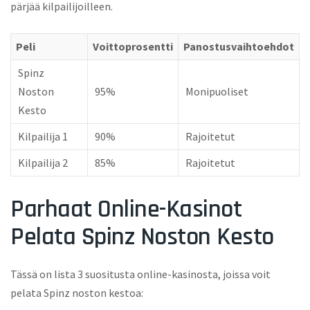
pärjää kilpailijoilleen.
Peli
Voittoprosentti
Panostusvaihtoehdot
Spinz
Noston
95%
Monipuoliset
Kesto
Kilpailija 1
90%
Rajoitetut
Kilpailija 2
85%
Rajoitetut
Parhaat Online-Kasinot
Pelata Spinz Noston Kesto
Tässä on lista 3 suositusta online-kasinosta, joissa voit
pelata Spinz noston kestoa: