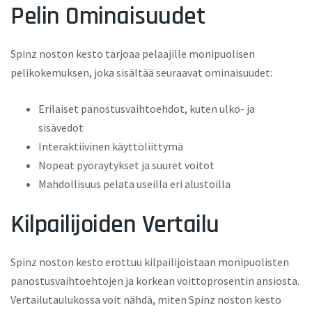
Pelin Ominaisuudet
Spinz noston kesto tarjoaa pelaajille monipuolisen
pelikokemuksen, joka sisältää seuraavat ominaisuudet:
Erilaiset panostusvaihtoehdot, kuten ulko- ja
sisävedot
Interaktiivinen käyttöliittymä
Nopeat pyöräytykset ja suuret voitot
Mahdollisuus pelata useilla eri alustoilla
Kilpailijoiden Vertailu
Spinz noston kesto erottuu kilpailijoistaan monipuolisten
panostusvaihtoehtojen ja korkean voittoprosentin ansiosta.
Vertailutaulukossa voit nähdä, miten Spinz noston kesto