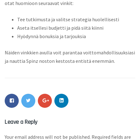
otat huomioon seuraavat vinkit:
Tee tutkimusta ja valitse strategia huolellisesti
Aseta itsellesi budjetti ja pidä siitä kiinni
Hyödynnä bonuksia ja tarjouksia
Näiden vinkkien avulla voit parantaa voittomahdollisuuksiasi
ja nauttia Spinz noston kestosta entistä enemmän.
Leave a Reply
Your email address will not be published.
Required fields are