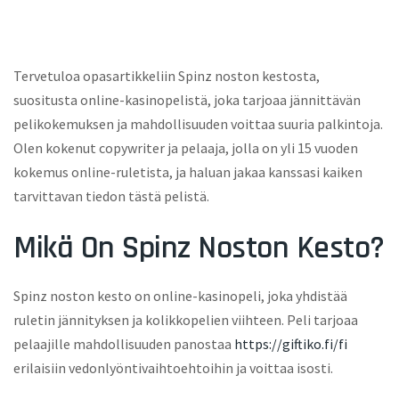
Tervetuloa opasartikkeliin Spinz noston kestosta,
suositusta online-kasinopelistä, joka tarjoaa jännittävän
pelikokemuksen ja mahdollisuuden voittaa suuria palkintoja.
Olen kokenut copywriter ja pelaaja, jolla on yli 15 vuoden
kokemus online-ruletista, ja haluan jakaa kanssasi kaiken
tarvittavan tiedon tästä pelistä.
Mikä On Spinz Noston Kesto?
Spinz noston kesto on online-kasinopeli, joka yhdistää
ruletin jännityksen ja kolikkopelien viihteen. Peli tarjoaa
pelaajille mahdollisuuden panostaa
https://giftiko.fi/fi
erilaisiin vedonlyöntivaihtoehtoihin ja voittaa isosti.